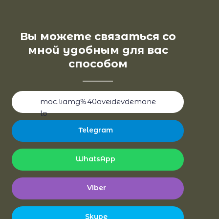
Вы можете связаться со
мной удобным для вас
способом
moc.liamg%40aveidevdemane
lo
Telegram
WhatsApp
Viber
Skype