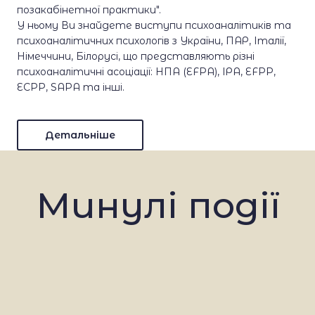
позакабінетної практики".
У ньому Ви знайдете виступи психоаналітиків та
психоаналітичних психологів з України, ПАР, Італії,
Німеччини, Білорусі, що представляють різні
психоаналітичні асоціації: НПА (EFPA), ІРА, EFPP,
ECPP, SAPA та інші.
Детальніше
Минулі події