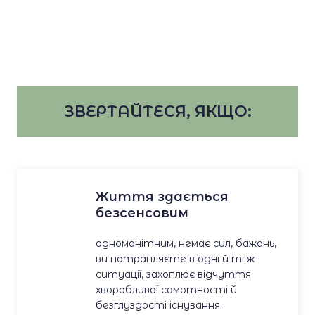
ЗВЕРТАЙТЕСЯ, ЯКЩО:
Життя здається
безсенсовим
одноманітним, немає сил, бажань,
ви потрапляєте в одні й ті ж
ситуації, захоплює відчуття
хворобливої самотності й
безглуздості існування.