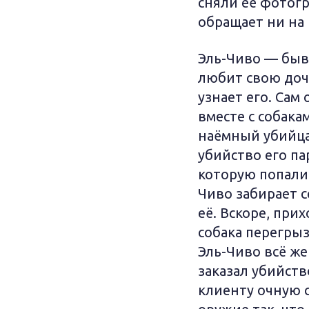
сняли её фотогр
обращает ни на 
Эль-Чиво — быв
любит свою дочь
узнает его. Сам
вместе с собака
наёмный убийца
убийство его па
которую попали 
Чиво забирает 
её. Вскоре, при
собака перегрыз
Эль-Чиво всё же
заказал убийств
клиенту очную с