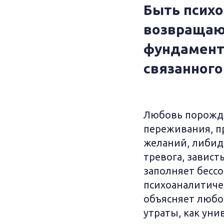
Быть психо
возвращают
фундаменте
связанного
Любовь порожда
переживания, п
желаний, либидо
тревога, завист
заполняет бессо
психоаналитичес
объясняет любов
утраты, как уни