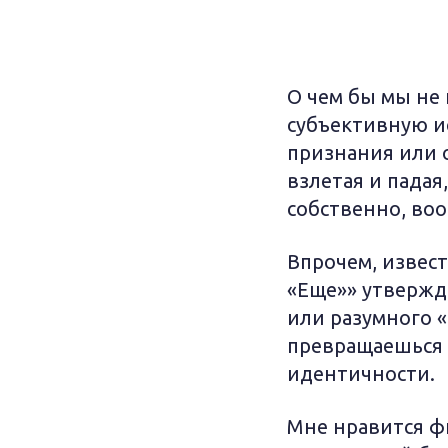
О чем бы мы не 
субъективную ис
признания или о
взлетая и падая
собственно, во
Впрочем, извес
«Еще»» утвержд
или разумного «
превращаешься 
идентичности.
Мне нравится ф