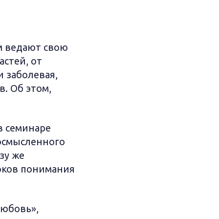
ам ведают свою
астей, от
и заболевая,
в. Об этом,
в семинаре
 осмысленного
зу же
оков понимания
любовь»,