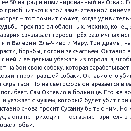
ее 50 наград и номинированный на Оскар. Е
о приобщиться к этой замечательной кинем
смотрел – тот помнит сюжет, когда удивител
удьбы трех пар влюбленных. Мехико, конец 9
авария связывает героев трёх различных ист
я и Валерии, Эль-Чиво и Мару. Три драмы, на
асти, борьбы, погони за счастьем. Октавио 
 с ней и ее детьми убежать из города, а, что
ет на бои свою собаку, которая зарабатывает 
озяин проигравшей собаки. Октавио его убив
 скрыться. Но на светофоре он врезается в 
 погибает. Сам Октавио в больнице. Его же 
 и уезжает с мужем, который будет убит при
Октавио снова просит Сусанну быть с ним. Но 
ус, а она не приходит — оставляет зрителя 
тоске любви.