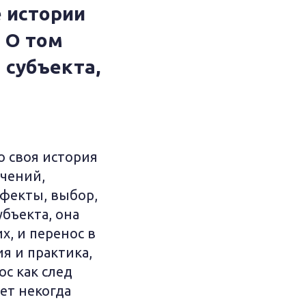
е истории
 О том
 субъекта,
о своя история
ечений,
ффекты, выбор,
убъекта, она
х, и перенос в
ия и практика,
с как след
ет некогда