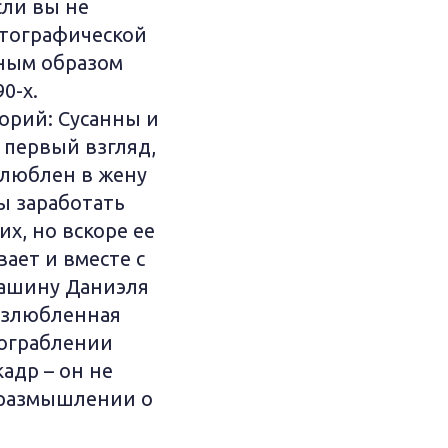
сли вы не
атографической
ьным образом
0-х.
орий: Сусанны и
 первый взгляд,
влюблен в жену
бы заработать
их, но вскоре ее
ает и вместе с
машину Даниэля
возлюбленная
 ограблении
кадр – он не
в размышлении о