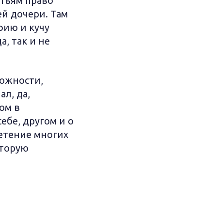
атьям право
ей дочери. Там
фию и кучу
а, так и не
можности,
л, да,
ом в
ебе, другом и о
етение многих
оторую