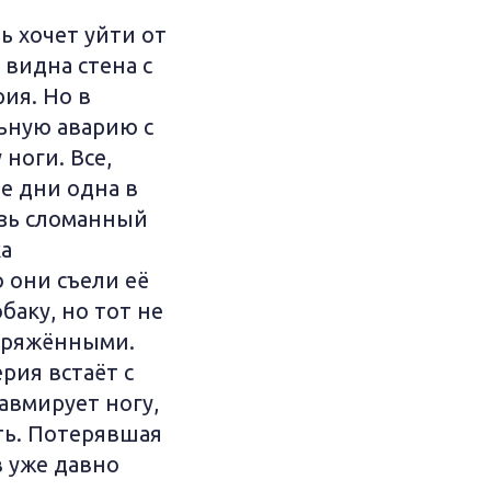
ь хочет уйти от
 видна стена с
ия. Но в
ьную аварию с
ноги. Все,
е дни одна в
озь сломанный
ка
 они съели её
баку, но тот не
апряжёнными.
рия встаёт с
равмирует ногу,
ть. Потерявшая
в уже давно