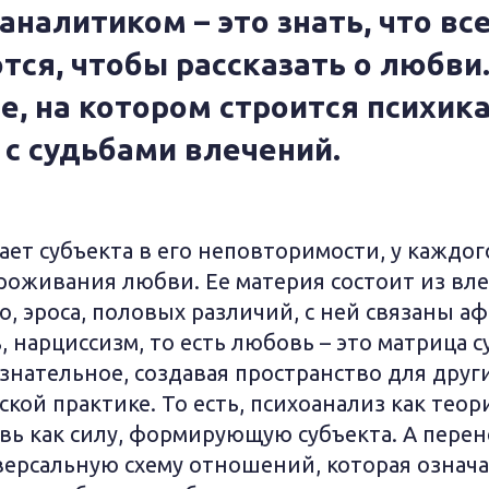
аналитиком – это знать, что вс
ся, чтобы рассказать о любви.
, на котором строится психика
 с судьбами влечений.
ет субъекта в его неповторимости, у каждог
роживания любви. Ее материя состоит из вл
, эроса, половых различий, с ней связаны а
ь, нарциссизм, то есть любовь – это матрица с
знательное, создавая пространство для други
кой практике. То есть, психоанализ как теор
ь как силу, формирующую субъекта. А перено
версальную схему отношений, которая означа