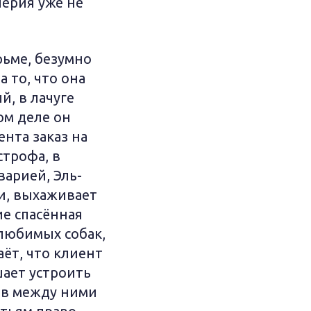
лерия уже не
ьме, безумно
 то, что она
й, в лачуге
ом деле он
нта заказ на
строфа, в
варией, Эль-
и, выхаживает
ие спасённая
 любимых собак,
аёт, что клиент
шает устроить
жив между ними