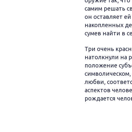
оружие так, что
самим решать св
он оставляет е
накопленных дене
сумев найти в 
Три очень крас
натолкнули на р
положение субъ
символическом, 
любви, соответ
аспектов челове
рождается челов