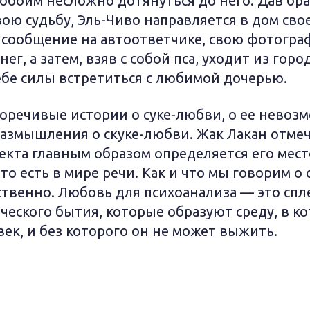
 обоим несложно дотянуться до него. Дав бр
ою судьбу, Эль-Чиво направляется в дом сво
й сообщение на автоответчике, свою фотогра
г, а затем, взяв с собой пса, уходит из город
себе силы встретиться с любимой дочерью.
норечивые истории о суке-любви, о ее невоз
азмышления о скуке-любви. Жак Лакан отмеча
екта главным образом определяется его мест
то есть в мире речи. Как и что мы говорим о с
ственно. Любовь для психоанализа — это спл
ческого бытия, которые образуют среду, в к
ек, и без которого он не может выжить.