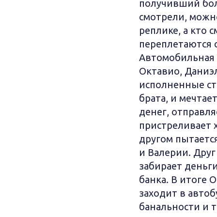
получивший бол
смотрели, можн
реплике, а кто 
переплетаются с
Автомобильная 
Октавио, Даниэл
исполненные стр
брата, и мечтает
денег, отправля
пристреливает х
другом пытается
и Валерии. Друг
забирает деньги
банка. В итоге 
заходит в автоб
банальности и 