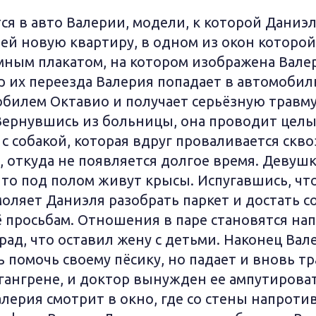
я в авто Валерии, модели, к которой Даниэл
ей новую квартиру, в одном из окон которой
ным плакатом, на котором изображена Валер
р их переезда Валерия попадает в автомобил
билем Октавио и получает серьёзную травму 
 Вернувшись из больницы, она проводит целы
 с собакой, которая вдруг проваливается скв
, откуда не появляется долгое время. Девуш
то под полом живут крысы. Испугавшись, что
оляет Даниэля разобрать паркет и достать со
ё просьбам. Отношения в паре становятся н
рад, что оставил жену с детьми. Наконец Вале
ь помочь своему пёсику, но падает и вновь т
 гангрене, и доктор вынужден ее ампутирова
лерия смотрит в окно, где со стены напроти