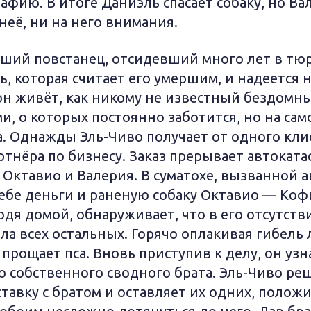
афию. В итоге Даниэль спасает собаку, но Ва
неё, ни на него внимания.
ший повстанец, отсидевший много лет в тюр
, которая считает его умершим, и надеется на
 он живёт, как никому не известный бездомны
ми, о которых постоянно заботится, но на сам
. Однажды Эль-Чиво получает от одного клие
ртнёра по бизнесу. Заказ прерывает автоката
Октавио и Валерия. В суматохе, вызванной а
себе деньги и раненую собаку Октавио — Коф
ходя домой, обнаруживает, что в его отсутств
ла всех остальных. Горячо оплакивая гибель
 прощает пса. Вновь приступив к делу, он узн
о собственного сводного брата. Эль-Чиво ре
тавку с братом и оставляет их одних, поло